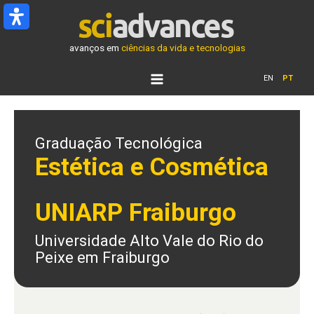
Ir
para
o
avanços em
ciências da vida e tecnologias
conteúdo
EN
PT
Graduação Tecnológica
Estética e Cosmética
UNIARP Fraiburgo
Universidade Alto Vale do Rio do
Peixe em Fraiburgo