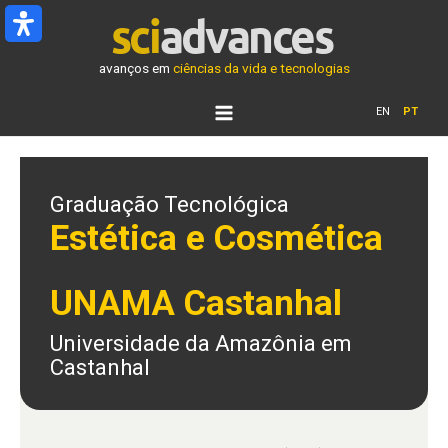
Ir
para
o
avanços em
ciências da vida e tecnologias
conteúdo
EN
PT
Graduação Tecnológica
Estética e Cosmética
UNAMA Castanhal
Universidade da Amazônia em
Castanhal