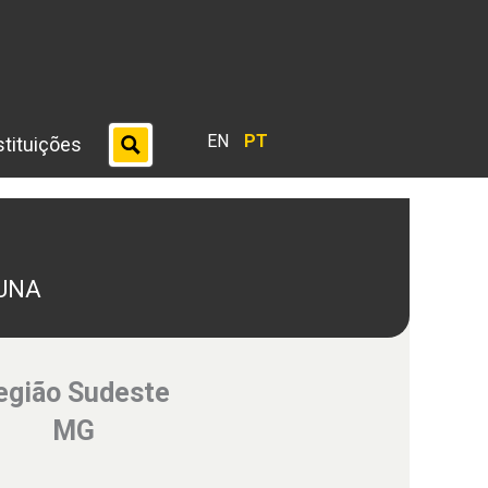
EN
PT
stituições
 UNA
egião Sudeste
MG