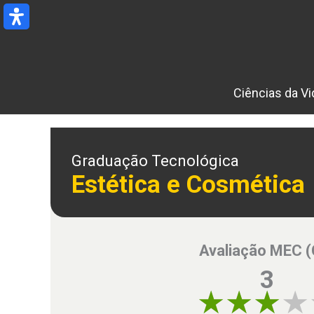
Ir
para
o
conteúdo
Ciências da Vi
Graduação Tecnológica
Estética e Cosmética
Avaliação MEC 
3