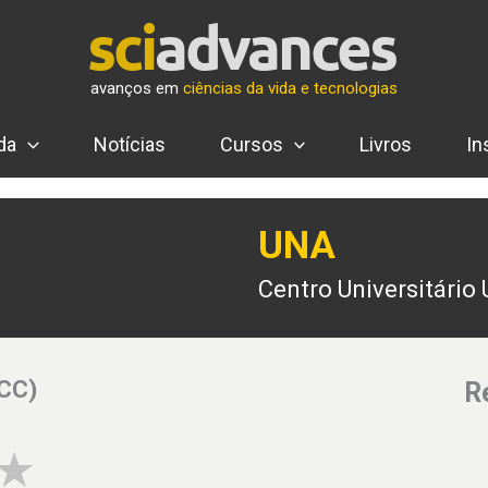
avanços em
ciências da vida e tecnologias
da
Notícias
Cursos
Livros
In
UNA
Centro Universitário
(CC)
R
3 of 5 stars