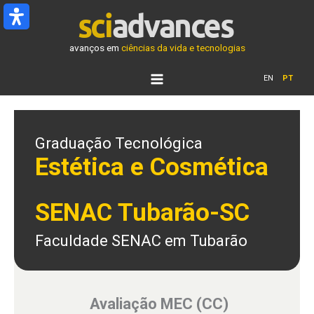
Ir
para
o
avanços em
ciências da vida e tecnologias
conteúdo
EN
PT
Graduação Tecnológica
Estética e Cosmética
SENAC Tubarão-SC
Faculdade SENAC em Tubarão
Avaliação MEC (CC)