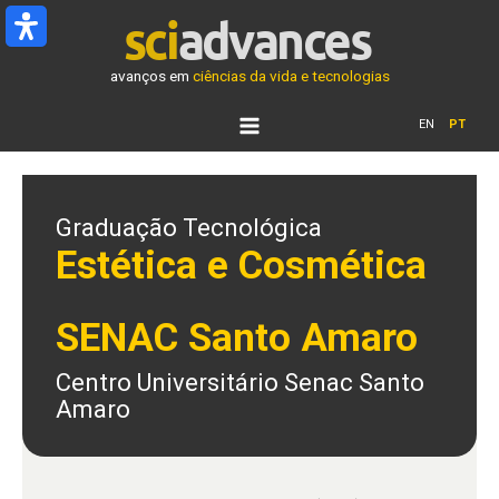
Ir
para
o
avanços em
ciências da vida e tecnologias
conteúdo
EN
PT
Graduação Tecnológica
Estética e Cosmética
SENAC Santo Amaro
Centro Universitário Senac Santo
Amaro