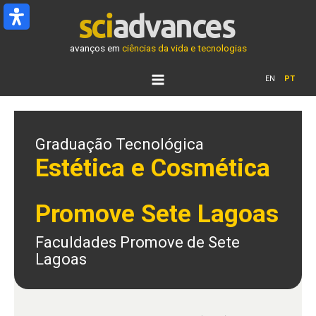
Ir
para
o
avanços em
ciências da vida e tecnologias
conteúdo
EN
PT
Graduação Tecnológica
Estética e Cosmética
Promove Sete Lagoas
Faculdades Promove de Sete
Lagoas