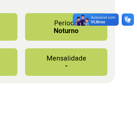
Período
Noturno
Mensalidade
-