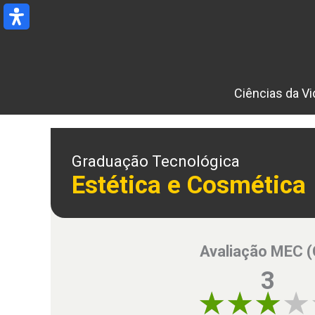
Ir
para
o
conteúdo
Ciências da Vi
Graduação Tecnológica
Estética e Cosmética
Avaliação MEC 
3