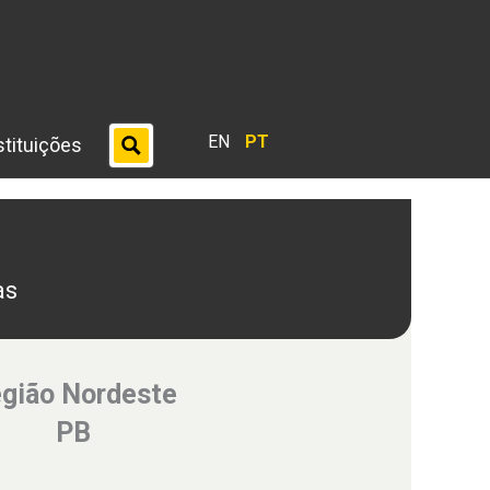
EN
PT
stituições
as
gião Nordeste
PB