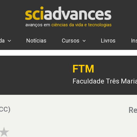
avanços em
ciências da vida e tecnologias
da
Notícias
Cursos
Livros
In
FTM
Faculdade Três Mari
(CC)
Re
3 of 5 stars