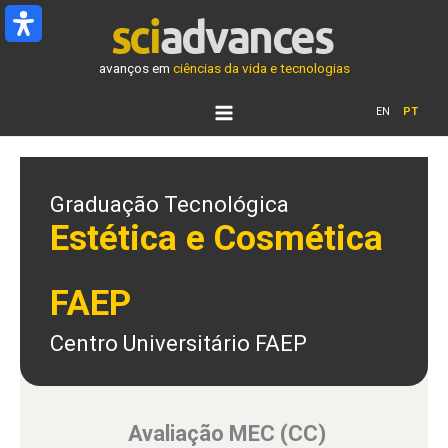
Ir
para
o
avanços em
ciências da vida e tecnologias
conteúdo
EN
PT
Graduação Tecnológica
Estética e Cosmética
FAEP
Centro Universitário FAEP
Avaliação MEC (CC)