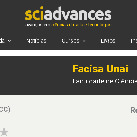
avanços em
ciências da vida e tecnologias
da
Notícias
Cursos
Livros
In
Facisa Unaí
Faculdade de Ciência
(CC)
R
4 of 5 stars