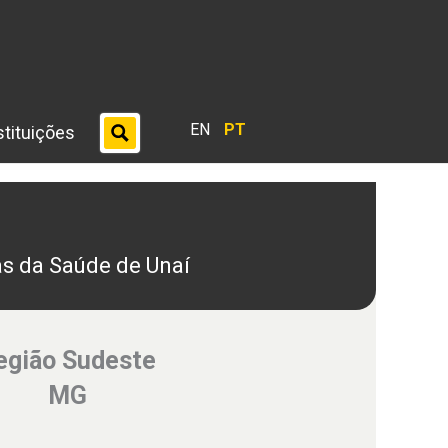
EN
PT
stituições
s da Saúde de Unaí
egião Sudeste
MG