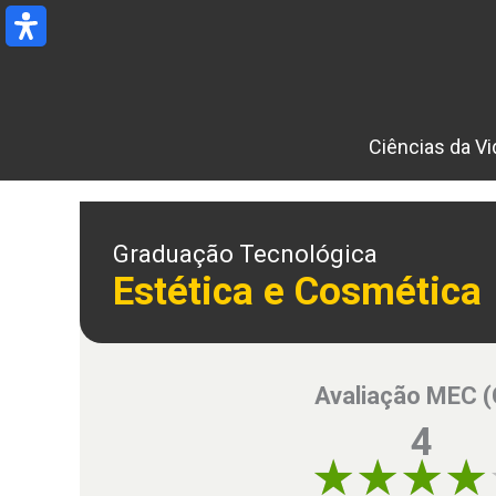
Ir
para
o
conteúdo
Ciências da Vi
Graduação Tecnológica
Estética e Cosmética
Avaliação MEC 
4