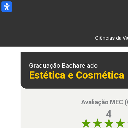
Ir
para
o
conteúdo
Ciências da Vi
Graduação Bacharelado
Estética e Cosmética
Avaliação MEC 
4