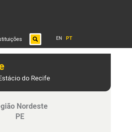
EN
PT
stituições
e
Estácio do Recife
gião Nordeste
PE