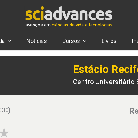
avanços em
ciências da vida e tecnologias
da
Notícias
Cursos
Livros
In
Estácio Recif
Centro Universitário 
(CC)
Re
4 of 5 stars