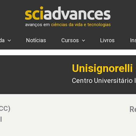
avanços em
ciências da vida e tecnologias
da
Notícias
Cursos
Livros
In
Unisignorelli
Centro Universitário 
(CC)
R
l