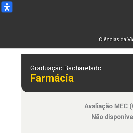
Ir
para
o
conteúdo
Ciências da Vi
Graduação Bacharelado
Farmácia
Avaliação MEC 
Não disponíve