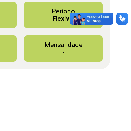
Período
l
Flexível
Mensalidade
-