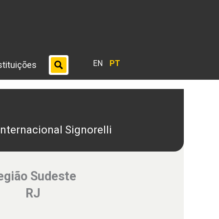
EN
PT
stituições
Internacional Signorelli
egião Sudeste
RJ