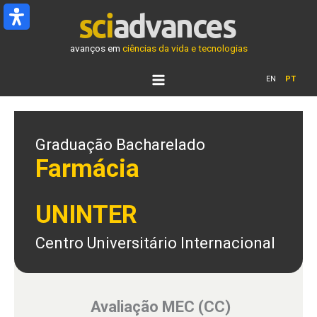
Ir
para
o
avanços em
ciências da vida e tecnologias
conteúdo
EN
PT
Graduação Bacharelado
Farmácia
UNINTER
Centro Universitário Internacional
Avaliação MEC (CC)