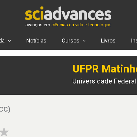
avanços em
ciências da vida e tecnologias
da
Notícias
Cursos
Livros
In
UFPR Matinh
Universidade Federa
(CC)
4 of 5 stars