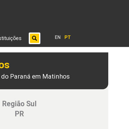
EN
PT
stituições
os
l do Paraná em Matinhos
Região Sul
PR