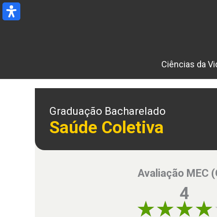
Ir
para
o
conteúdo
Ciências da Vi
Graduação Bacharelado
Saúde Coletiva
Avaliação MEC 
4