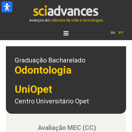
Ir
para
o
avanços em
ciências da vida e tecnologias
conteúdo
EN
PT
Graduação Bacharelado
Odontologia
UniOpet
Centro Universitário Opet
Avaliação MEC (CC)