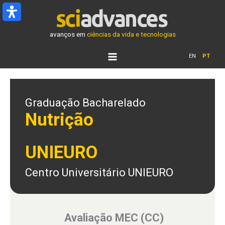
Ir
para
o
avanços em
ciências da vida e tecnologias
conteúdo
EN
PT
Graduação Bacharelado
Nutrição
UNIEURO
Centro Universitário UNIEURO
Avaliação MEC (CC)