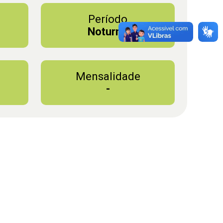
Período
Noturno
Mensalidade
-