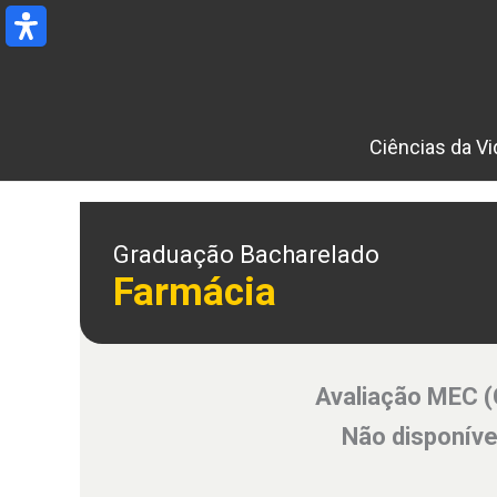
Ir
para
o
conteúdo
Ciências da Vi
Graduação Bacharelado
Farmácia
Avaliação MEC 
Não disponíve