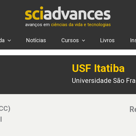
avanços em
ciências da vida e tecnologias
da
Notícias
Cursos
Livros
In
USF Itatiba
Universidade São Fra
(CC)
R
l