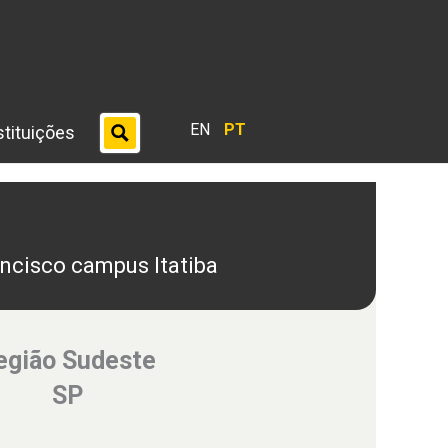
EN
PT
stituições
ncisco campus Itatiba
egião Sudeste
SP