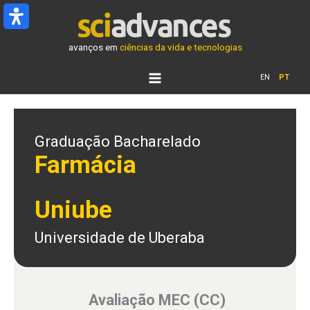
Ir
para
o
avanços em
ciências da vida e tecnologias
conteúdo
EN
PT
Graduação Bacharelado
Farmácia
Uniube
Universidade de Uberaba
Avaliação MEC (CC)