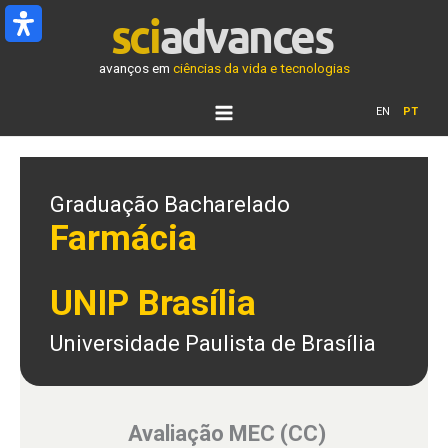
Ir
para
o
avanços em
ciências da vida e tecnologias
conteúdo
EN
PT
Graduação Bacharelado
Farmácia
UNIP Brasília
Universidade Paulista de Brasília
Avaliação MEC (CC)