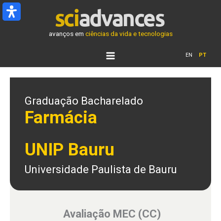
Ir
para
o
avanços em
ciências da vida e tecnologias
conteúdo
EN
PT
Graduação Bacharelado
Farmácia
UNIP Bauru
Universidade Paulista de Bauru
Avaliação MEC (CC)