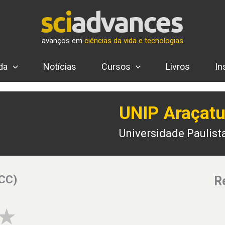
avanços em
ciências da vida e tecnologias
da
Notícias
Cursos
Livros
In
UNIP Araçat
Universidade Paulis
(CC)
R
3 of 5 stars