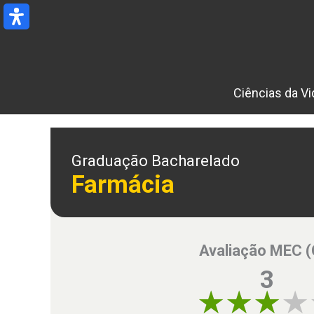
Ir
para
o
conteúdo
Ciências da Vi
Graduação Bacharelado
Farmácia
Avaliação MEC 
3