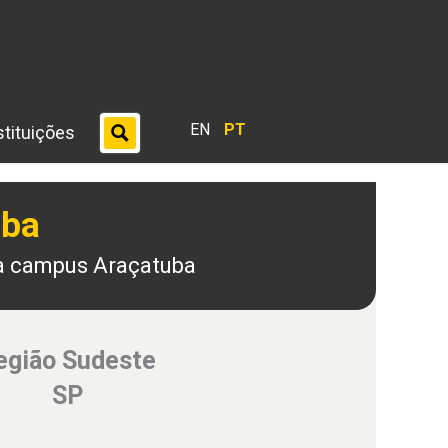
EN
PT
stituições
uba
ta campus Araçatuba
egião Sudeste
SP