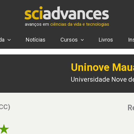
avanços em
ciências da vida e tecnologias
da
Notícias
Cursos
Livros
In
Uninove Mau
Universidade Nove d
(CC)
R
5 of 5 stars