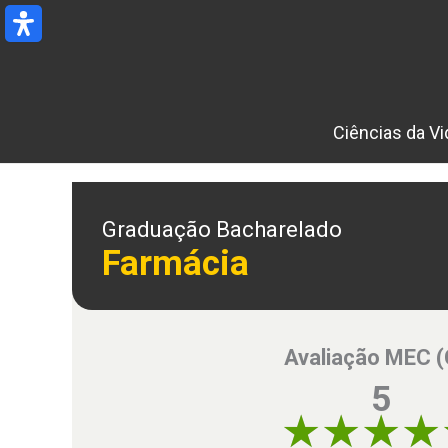
Ir
para
o
conteúdo
Ciências da Vi
Graduação Bacharelado
Farmácia
Avaliação MEC 
5