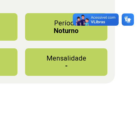
Período
Noturno
Mensalidade
-