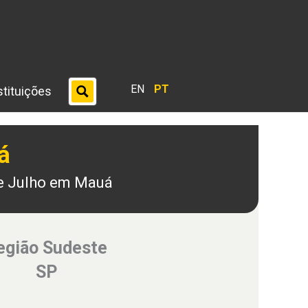
EN
PT
stituições
á
e Julho em Mauá
egião Sudeste
SP