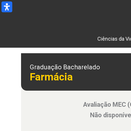
Ir
para
o
conteúdo
Ciências da Vi
Graduação Bacharelado
Farmácia
Avaliação MEC 
Não disponíve