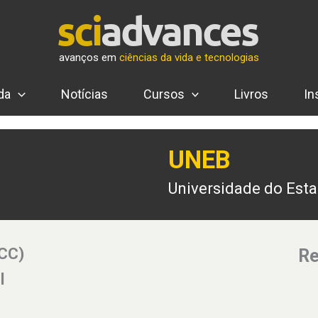
avanços em
ciências da vida e tecnologias
da
Notícias
Cursos
Livros
In
UNEB
Universidade do Esta
(CC)
Re
l