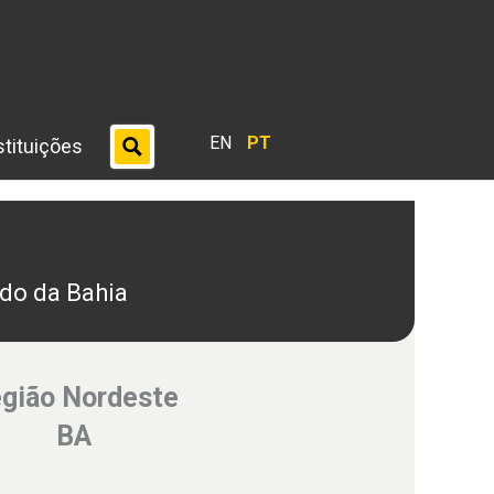
EN
PT
stituições
do da Bahia
gião Nordeste
BA