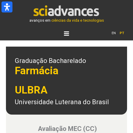
Ir
para
o
avanços em
ciências da vida e tecnologias
conteúdo
EN
PT
Graduação Bacharelado
Farmácia
ULBRA
Universidade Luterana do Brasil
Avaliação MEC (CC)