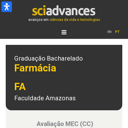
Ir
para
o
avanços em
ciências da vida e tecnologias
conteúdo
EN
PT
Graduação Bacharelado
Farmácia
FA
Faculdade Amazonas
Avaliação MEC (CC)