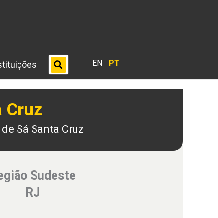
EN
PT
stituições
a Cruz
 de Sá Santa Cruz
egião Sudeste
RJ