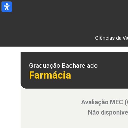
Ir
para
o
conteúdo
Ciências da Vi
Graduação Bacharelado
Farmácia
Avaliação MEC 
Não disponíve