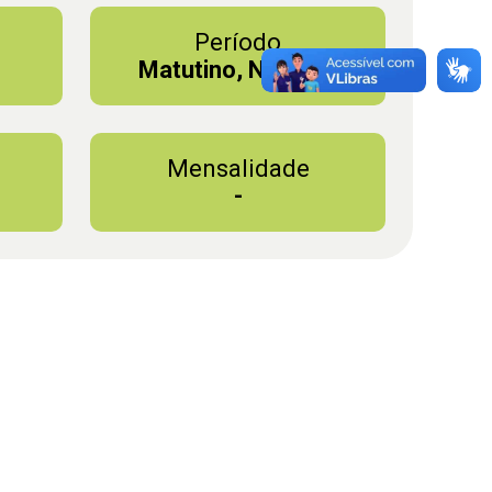
Período
Matutino, Noturno
Mensalidade
-