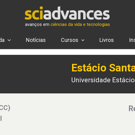
avanços em
ciências da vida e tecnologias
da
Notícias
Cursos
Livros
In
Estácio Sant
Universidade Estácio
(CC)
R
l