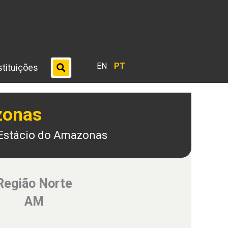
EN
PT
stituições
zonas
 Estácio do Amazonas
Região Norte
AM