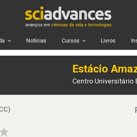
avanços em
ciências da vida e tecnologias
da
Notícias
Cursos
Livros
In
Estácio Ama
Centro Universitário
(CC)
3 of 5 stars