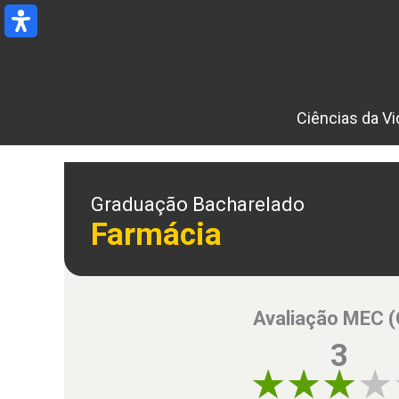
Ir
para
o
conteúdo
Ciências da Vi
Graduação Bacharelado
Farmácia
Avaliação MEC 
3