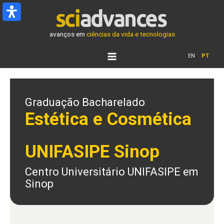
Ir
para
o
avanços em
ciências da vida e tecnologias
conteúdo
EN
PT
Graduação Bacharelado
Estética e Cosmética
UNIFASIPE Sinop
Centro Universitário UNIFASIPE em
Sinop