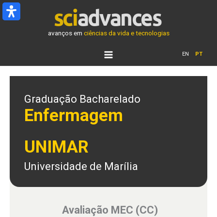
Ir
para
o
avanços em
ciências da vida e tecnologias
conteúdo
EN
PT
Graduação Bacharelado
Enfermagem
UNIMAR
Universidade de Marília
Avaliação MEC (CC)