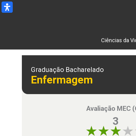
Ir
para
o
conteúdo
Ciências da Vi
Graduação Bacharelado
Enfermagem
Avaliação MEC 
3