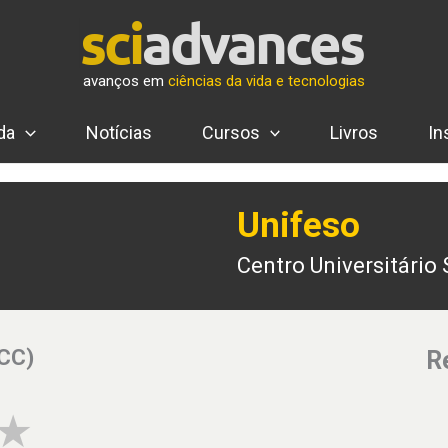
avanços em
ciências da vida e tecnologias
da
Notícias
Cursos
Livros
In
Unifeso
Centro Universitário
(CC)
R
3 of 5 stars