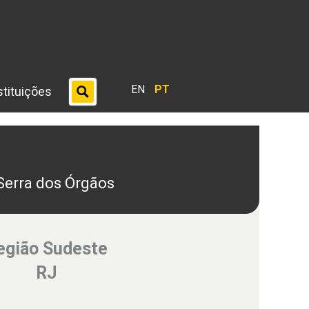
EN
PT
stituições
 Serra dos Órgãos
egião Sudeste
RJ