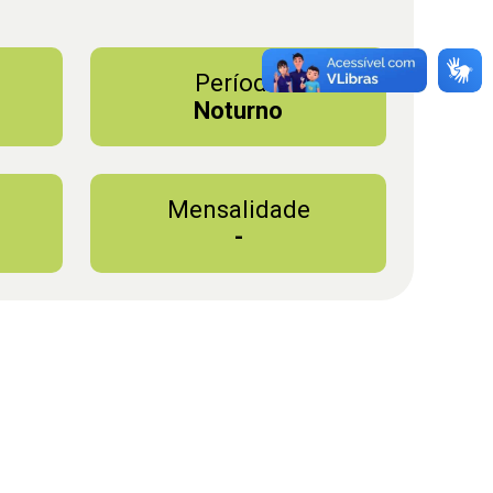
Período
Noturno
Mensalidade
-