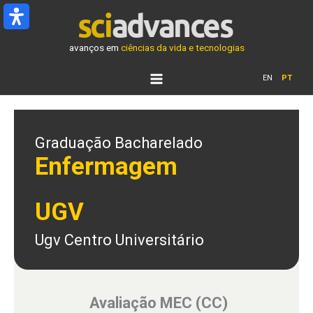
Ir
para
o
avanços em
ciências da vida e tecnologias
conteúdo
EN
PT
Graduação Bacharelado
Enfermagem
UGV
Ugv Centro Universitário
Avaliação MEC (CC)