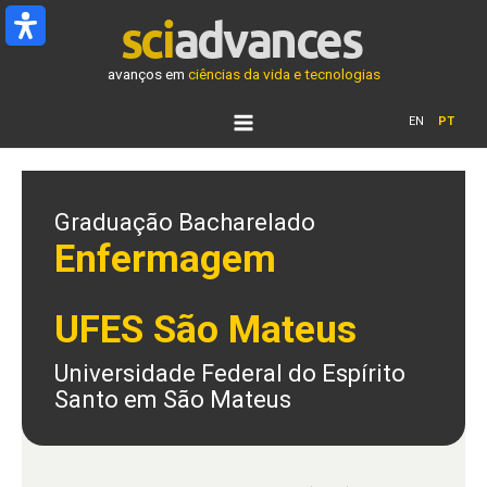
Ir
para
o
avanços em
ciências da vida e tecnologias
conteúdo
EN
PT
Graduação Bacharelado
Enfermagem
UFES São Mateus
Universidade Federal do Espírito
Santo em São Mateus