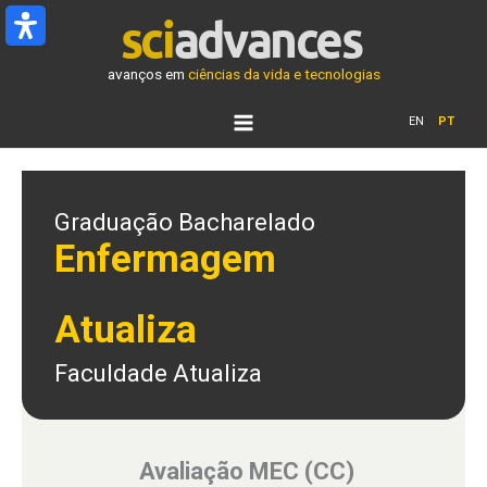
Ir
para
o
avanços em
ciências da vida e tecnologias
conteúdo
EN
PT
Graduação Bacharelado
Enfermagem
Atualiza
Faculdade Atualiza
Avaliação MEC (CC)