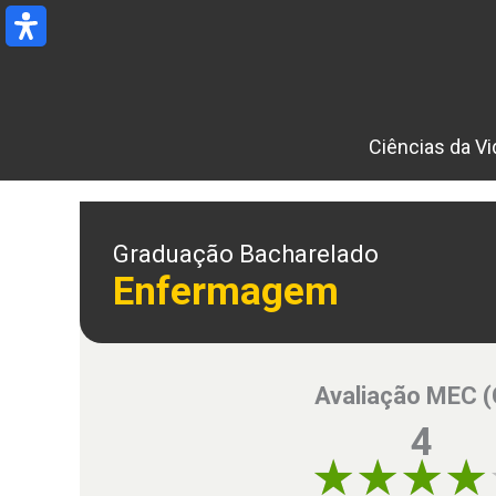
Ir
para
o
conteúdo
Ciências da Vi
Graduação Bacharelado
Enfermagem
Avaliação MEC 
4