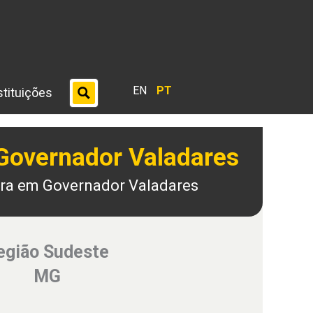
EN
PT
stituições
Governador Valadares
ra em Governador Valadares
egião Sudeste
MG