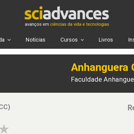
avanços em
ciências da vida e tecnologias
da
Notícias
Cursos
Livros
In
Anhanguera 
Faculdade Anhangue
(CC)
R
4 of 5 stars