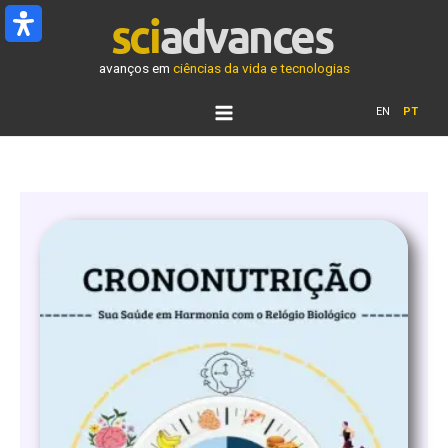
Ir
para
o
avanços em
ciências da vida e tecnologias
conteúdo
EN
PT