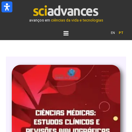
Ir
para
o
avanços em
ciências da vida e tecnologias
conteúdo
EN
PT